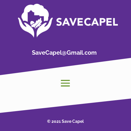
SaveCapel@Gmail.com
© 2021 Save Capel