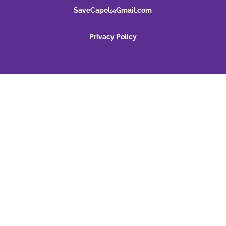
SaveCapel@Gmail.com
Privacy Policy